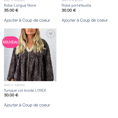
PRÊT-À-PORTER
PRÊT-À-PORTER
Robe Longue Noire
Robe portefeuille
35.00
€
30.00
€
Ajouter à Coup de coeur
Ajouter à Coup de coeur
Ajouter
NOUVEAU
à
Coup
de
coeur
PRÊT-À-PORTER
Tunique col brodé LYREX
30.00
€
Ajouter à Coup de coeur