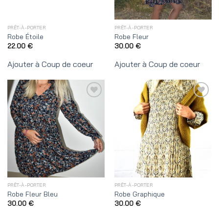
PRÊT-À-PORTER
PRÊT-À-PORTER
Robe Étoile
Robe Fleur
22.00
€
30.00
€
Ajouter à Coup de coeur
Ajouter à Coup de coeur
Ajouter
Ajouter
à
à
Coup
Coup
de
de
coeur
coeur
PRÊT-À-PORTER
PRÊT-À-PORTER
Robe Fleur Bleu
Robe Graphique
30.00
€
30.00
€