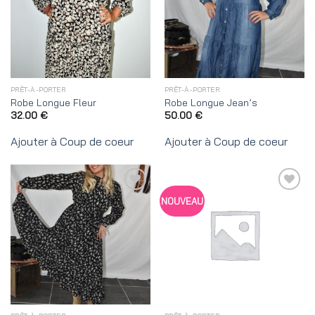
de
de
coeur
coeur
PRÊT-À-PORTER
PRÊT-À-PORTER
Robe Longue Fleur
Robe Longue Jean’s
32.00
€
50.00
€
Ajouter à Coup de coeur
Ajouter à Coup de coeur
Ajouter
Ajouter
NOUVEAU
à
à
Coup
Coup
de
de
coeur
coeur