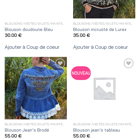
BLOUSONS/VESTES/GILETS/MANTEAUX
BLOUSONS/VESTES/GILETS/MANTEAUX
Blouson doudoune Bleu
Blouson incrusté de Lurex
30.00
€
35.00
€
Ajouter à Coup de coeur
Ajouter à Coup de coeur
Ajouter
Ajouter
NOUVEAU
à
à
Coup
Coup
de
de
coeur
coeur
BLOUSONS/VESTES/GILETS/MANTEAUX
BLOUSONS/VESTES/GILETS/MANTEAUX
Blouson Jean’s Brodé
Blouson jean’s tableau
55.00
€
55.00
€