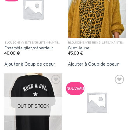
Coup
Coup
de
de
coeur
coeur
BLOUSONS/VESTES/GILETS/MANTEAUX
BLOUSONS/VESTES/GILETS/MANTEAUX
Ensemble gilet/débardeur
Gilet Jaune
40.00
€
45.00
€
Ajouter à Coup de coeur
Ajouter à Coup de coeur
Ajouter
Ajouter
NOUVEAU
à
à
Coup
Coup
de
de
coeur
coeur
OUT OF STOCK