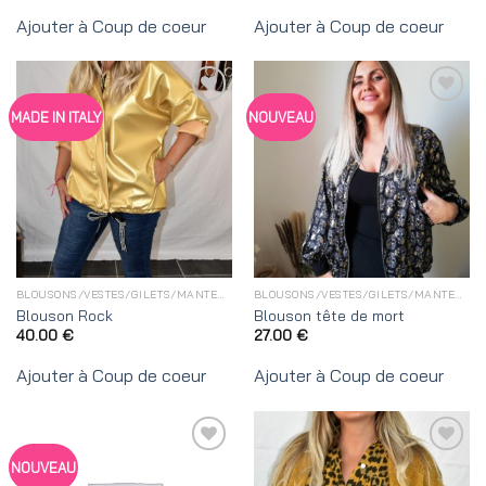
Ajouter à Coup de coeur
Ajouter à Coup de coeur
Ajouter
Ajouter
MADE IN ITALY
NOUVEAU
à
à
Coup
Coup
de
de
coeur
coeur
BLOUSONS/VESTES/GILETS/MANTEAUX
BLOUSONS/VESTES/GILETS/MANTEAUX
Blouson Rock
Blouson tête de mort
40.00
€
27.00
€
Ajouter à Coup de coeur
Ajouter à Coup de coeur
Ajouter
Ajouter
NOUVEAU
à
à