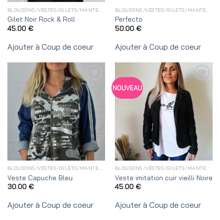
BLOUSONS/VESTES/GILETS/MANTEAUX
BLOUSONS/VESTES/GILETS/MANTEAUX
Gilet Noir Rock & Roll
Perfecto
45.00
€
50.00
€
Ajouter à Coup de coeur
Ajouter à Coup de coeur
Ajouter
Ajouter
NOUVEAU
à
à
Coup
Coup
de
de
coeur
coeur
BLOUSONS/VESTES/GILETS/MANTEAUX
BLOUSONS/VESTES/GILETS/MANTEAUX
Veste Capuche Bleu
Veste imitation cuir vieilli Noire
30.00
€
45.00
€
Ajouter à Coup de coeur
Ajouter à Coup de coeur