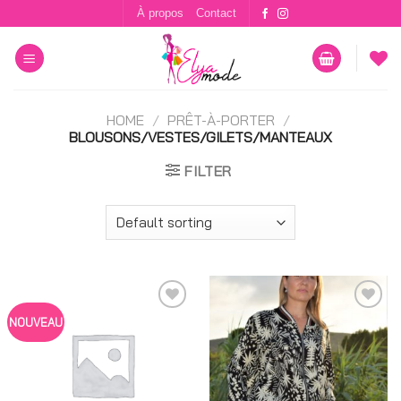
Skip
À propos
Contact
to
content
HOME
/
PRÊT-À-PORTER
/
BLOUSONS/VESTES/GILETS/MANTEAUX
FILTER
Ajouter
Ajouter
NOUVEAU
à
à
Coup
Coup
de
de
coeur
coeur