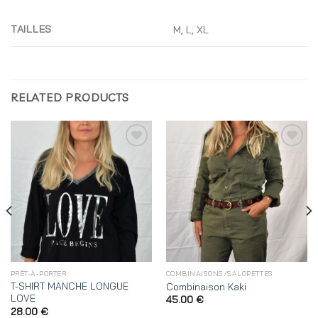
TAILLES
M, L, XL
RELATED PRODUCTS
Ajouter
Ajouter
à
à
Coup
Coup
de
de
coeur
coeur
PRÊT-À-PORTER
COMBINAISONS/SALOPETTES
T-SHIRT MANCHE LONGUE
Combinaison Kaki
LOVE
45.00
€
28.00
€